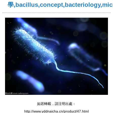
學,bacillus,concept,bacteriology,mic
如若轉載，請注明出處：
http://www.yddnaicha.cn/product/47.html