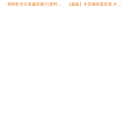
塑料軟管生產廠家圖片|塑料軟管生產廠家產品圖片由文安縣飛達塑料制品廠公司生產提供-
【鑫鑫】木質纖維素批發,木質纖維素產品,木質纖維生產廠家圖片_高清圖_細節圖-大城縣郭王只保鑫鑫 保溫材料廠