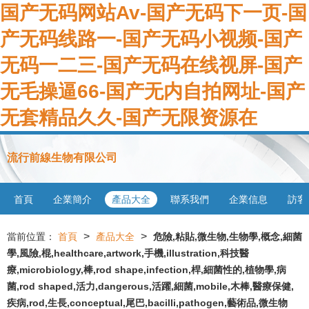
国产无码网站Av-国产无码下一页-国
产无码线路一-国产无码小视频-国产
无码一二三-国产无码在线视屏-国产
无毛操逼66-国产无内自拍网址-国产
无套精品久久-国产无限资源在
流行前線生物有限公司
首頁
企業簡介
產品大全
聯系我們
企業信息
訪客
>
>
當前位置：
首頁
產品大全
危險,粘貼,微生物,生物學,概念,細菌
學,風險,棍,healthcare,artwork,手機,illustration,科技醫
療,microbiology,棒,rod shape,infection,桿,細菌性的,植物學,病
菌,rod shaped,活力,dangerous,活躍,細菌,mobile,木棒,醫療保健,
疾病,rod,生長,conceptual,尾巴,bacilli,pathogen,藝術品,微生物